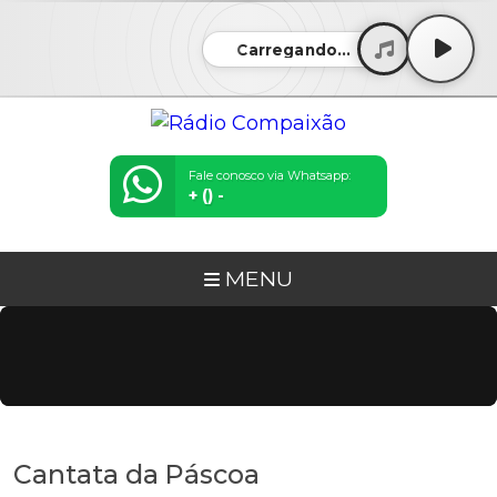
Carregando...
Fale conosco via Whatsapp:
+ () -
MENU
Cantata da Páscoa