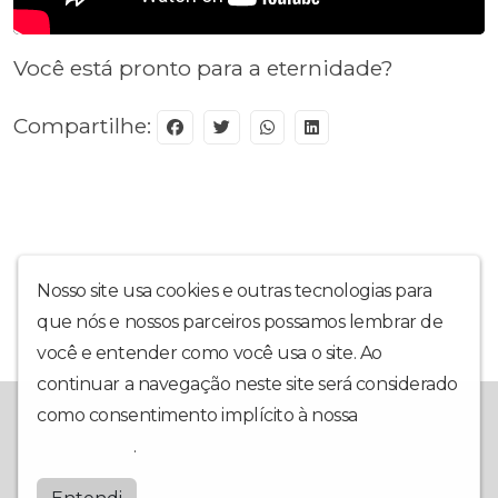
Você está pronto para a eternidade?
Compartilhe:
Nosso site usa cookies e outras tecnologias para
que nós e nossos parceiros possamos lembrar de
você e entender como você usa o site. Ao
continuar a navegação neste site será considerado
Uma rádio cristã com música conservadora e programação
como consentimento implícito à nossa
política de
edificadora.
privacidade
.
Radiocompaixao