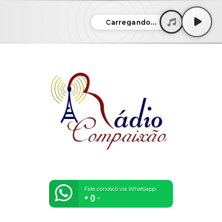
Carregando...
Fale conosco via Whatsapp:
+ () -